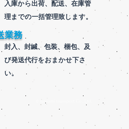
​入庫から出荷、配送、在庫管
理までの一括管理致します。
送業務
​封入、封緘、包装、梱包、及
び発送代行をおまかせ下さ
い。
© tatsumi transport Co.,Ltd.