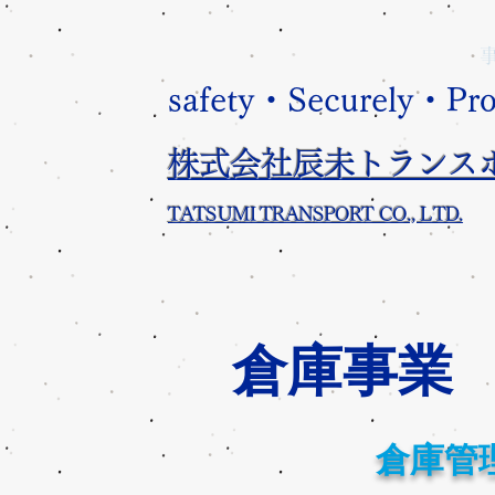
safety・Securely・Pr
株式会社辰未トランス
​TATSUMI TRANSPORT CO., LTD.
​倉庫事業
​倉庫管